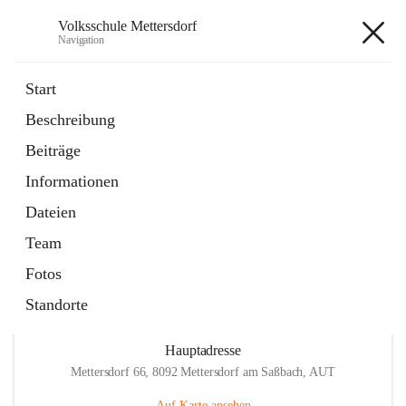
Volksschule Mettersdorf
Navigation
Volksschule Mettersdorf
Start
Beschreibung
öffnet
Standortbezogenes Förderkonzept
Beiträge
in
Externe Webseite
neuem
Informationen
Tab
öffnet
Termine
in
Artikel
Dateien
neuem
Tab
Team
Fotos
Standorte
Hauptadresse
Mettersdorf 66, 8092 Mettersdorf am Saßbach, AUT
Auf Karte ansehen