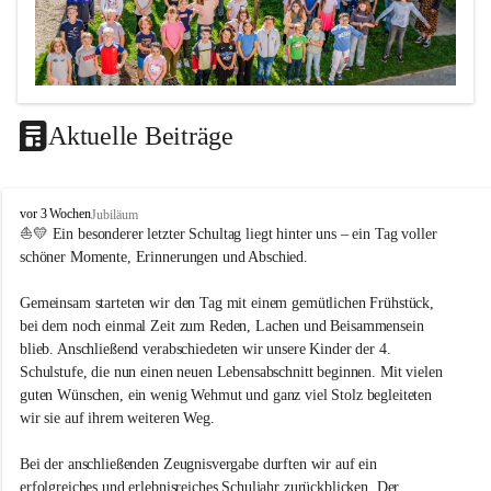
Aktuelle Beiträge
LEITBILD
V
vor 3 Wochen
Jubiläum
Unterrichtsqualität
o
⛵💛 Ein besonderer letzter Schultag liegt hinter uns – ein Tag voller 
l
schöner Momente, Erinnerungen und Abschied.
Es ist uns wichtig …
k
s
durch das Angebot verschiedener Unterrichtsformen 
Gemeinsam starteten wir den Tag mit einem gemütlichen Frühstück, 
s
bei dem noch einmal Zeit zum Reden, Lachen und Beisammensein 
ein motiviertes Lernklima zu schaffen.
c
blieb. Anschließend verabschiedeten wir unsere Kinder der 4. 
h
Grundtechniken zu vermitteln und zu üben.
u
Schulstufe, die nun einen neuen Lebensabschnitt beginnen. Mit vielen 
die Selbsttätigkeit der SchülerInnen zu fördern.
l
guten Wünschen, ein wenig Wehmut und ganz viel Stolz begleiteten 
dass die SchülerInnen ihre Stärken erkennen und ihre 
e
wir sie auf ihrem weiteren Weg.
M
Grenzen akzeptieren.
e
durch ein Angebot verschiedener Lern-, Spiel- und 
Bei der anschließenden Zeugnisvergabe durften wir auf ein 
t
Erholungsbereiche die individuellen Bedürfnisse und 
erfolgreiches und erlebnisreiches Schuljahr zurückblicken. Der 