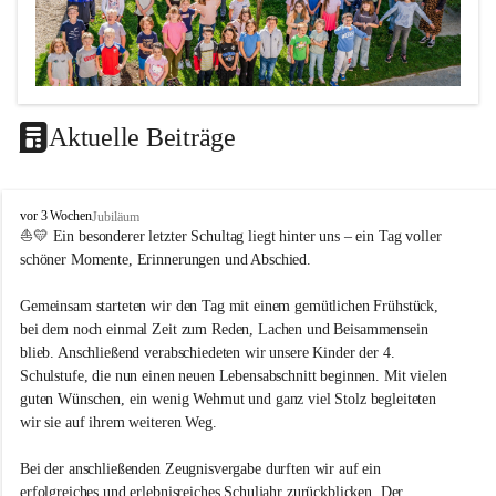
Aktuelle Beiträge
LEITBILD
V
vor 3 Wochen
Jubiläum
Unterrichtsqualität
o
⛵💛 Ein besonderer letzter Schultag liegt hinter uns – ein Tag voller 
l
schöner Momente, Erinnerungen und Abschied.
Es ist uns wichtig …
k
s
durch das Angebot verschiedener Unterrichtsformen 
Gemeinsam starteten wir den Tag mit einem gemütlichen Frühstück, 
s
bei dem noch einmal Zeit zum Reden, Lachen und Beisammensein 
ein motiviertes Lernklima zu schaffen.
c
blieb. Anschließend verabschiedeten wir unsere Kinder der 4. 
h
Grundtechniken zu vermitteln und zu üben.
u
Schulstufe, die nun einen neuen Lebensabschnitt beginnen. Mit vielen 
die Selbsttätigkeit der SchülerInnen zu fördern.
l
guten Wünschen, ein wenig Wehmut und ganz viel Stolz begleiteten 
dass die SchülerInnen ihre Stärken erkennen und ihre 
e
wir sie auf ihrem weiteren Weg.
M
Grenzen akzeptieren.
e
durch ein Angebot verschiedener Lern-, Spiel- und 
Bei der anschließenden Zeugnisvergabe durften wir auf ein 
t
Erholungsbereiche die individuellen Bedürfnisse und 
erfolgreiches und erlebnisreiches Schuljahr zurückblicken. Der 