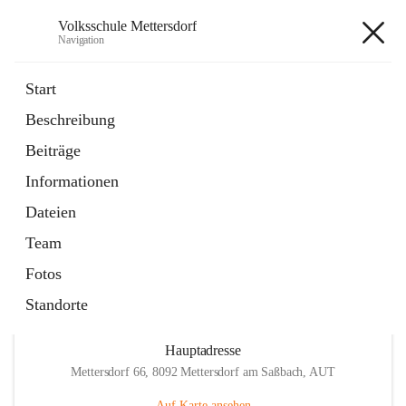
Volksschule Mettersdorf
Navigation
Volksschule Mettersdorf
Start
Beschreibung
öffnet
Standortbezogenes Förderkonzept
Beiträge
in
Externe Webseite
neuem
Informationen
Tab
öffnet
Termine
in
Artikel
Dateien
neuem
Tab
Team
Fotos
Standorte
Hauptadresse
Mettersdorf 66, 8092 Mettersdorf am Saßbach, AUT
Auf Karte ansehen