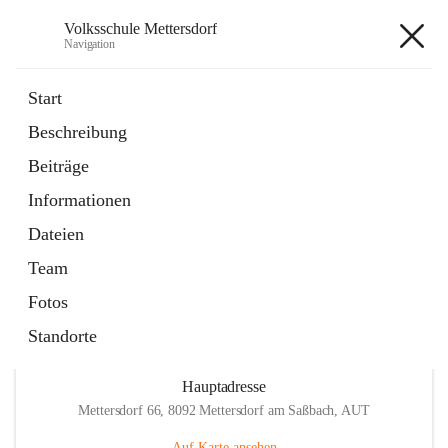
Volksschule Mettersdorf
Navigation
Volksschule Mettersdorf
Start
Beschreibung
öffnet
Standortbezogenes Förderkonzept
Beiträge
in
Externe Webseite
neuem
Informationen
Tab
öffnet
Termine
in
Artikel
Dateien
neuem
Tab
Team
Fotos
Standorte
Hauptadresse
Mettersdorf 66, 8092 Mettersdorf am Saßbach, AUT
Auf Karte ansehen