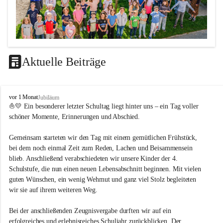
Aktuelle Beiträge
LEITBILD
V
vor 1 Monat
Jubiläum
Unterrichtsqualität
o
⛵💛 Ein besonderer letzter Schultag liegt hinter uns – ein Tag voller 
l
schöner Momente, Erinnerungen und Abschied.
Es ist uns wichtig …
k
s
durch das Angebot verschiedener Unterrichtsformen 
Gemeinsam starteten wir den Tag mit einem gemütlichen Frühstück, 
s
bei dem noch einmal Zeit zum Reden, Lachen und Beisammensein 
ein motiviertes Lernklima zu schaffen.
c
blieb. Anschließend verabschiedeten wir unsere Kinder der 4. 
h
Grundtechniken zu vermitteln und zu üben.
u
Schulstufe, die nun einen neuen Lebensabschnitt beginnen. Mit vielen 
die Selbsttätigkeit der SchülerInnen zu fördern.
l
guten Wünschen, ein wenig Wehmut und ganz viel Stolz begleiteten 
dass die SchülerInnen ihre Stärken erkennen und ihre 
e
wir sie auf ihrem weiteren Weg.
M
Grenzen akzeptieren.
e
durch ein Angebot verschiedener Lern-, Spiel- und 
Bei der anschließenden Zeugnisvergabe durften wir auf ein 
t
Erholungsbereiche die individuellen Bedürfnisse und 
erfolgreiches und erlebnisreiches Schuljahr zurückblicken. Der 