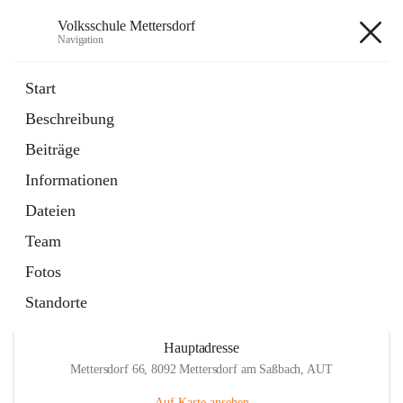
Volksschule Mettersdorf
Navigation
Volksschule Mettersdorf
Start
Beschreibung
öffnet
Standortbezogenes Förderkonzept
Beiträge
in
Externe Webseite
neuem
Informationen
Tab
öffnet
Termine
in
Artikel
Dateien
neuem
Tab
Team
Fotos
Standorte
Hauptadresse
Mettersdorf 66, 8092 Mettersdorf am Saßbach, AUT
Auf Karte ansehen