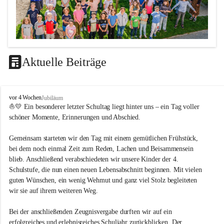
Aktuelle Beiträge
LEITBILD
V
vor 4 Wochen
Jubiläum
Unterrichtsqualität
o
⛵💛 Ein besonderer letzter Schultag liegt hinter uns – ein Tag voller 
l
schöner Momente, Erinnerungen und Abschied.
Es ist uns wichtig …
k
s
durch das Angebot verschiedener Unterrichtsformen 
Gemeinsam starteten wir den Tag mit einem gemütlichen Frühstück, 
s
bei dem noch einmal Zeit zum Reden, Lachen und Beisammensein 
ein motiviertes Lernklima zu schaffen.
c
blieb. Anschließend verabschiedeten wir unsere Kinder der 4. 
h
Grundtechniken zu vermitteln und zu üben.
u
Schulstufe, die nun einen neuen Lebensabschnitt beginnen. Mit vielen 
die Selbsttätigkeit der SchülerInnen zu fördern.
l
guten Wünschen, ein wenig Wehmut und ganz viel Stolz begleiteten 
dass die SchülerInnen ihre Stärken erkennen und ihre 
e
wir sie auf ihrem weiteren Weg.
M
Grenzen akzeptieren.
e
durch ein Angebot verschiedener Lern-, Spiel- und 
Bei der anschließenden Zeugnisvergabe durften wir auf ein 
t
Erholungsbereiche die individuellen Bedürfnisse und 
erfolgreiches und erlebnisreiches Schuljahr zurückblicken. Der 