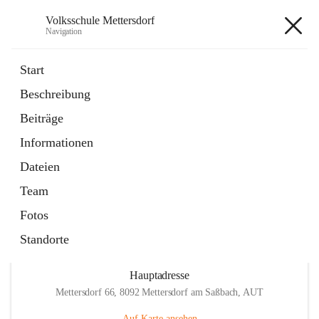
Volksschule Mettersdorf
Navigation
Volksschule Mettersdorf
Start
Beschreibung
öffnet
Standortbezogenes Förderkonzept
Beiträge
in
Externe Webseite
neuem
Informationen
Tab
öffnet
Termine
in
Artikel
Dateien
neuem
Tab
Team
Fotos
Standorte
Hauptadresse
Mettersdorf 66, 8092 Mettersdorf am Saßbach, AUT
Auf Karte ansehen