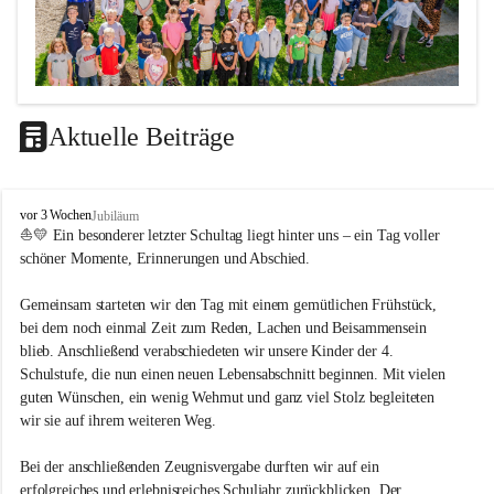
Aktuelle Beiträge
LEITBILD
V
vor 3 Wochen
Jubiläum
Unterrichtsqualität
o
⛵💛 Ein besonderer letzter Schultag liegt hinter uns – ein Tag voller 
l
schöner Momente, Erinnerungen und Abschied.
Es ist uns wichtig …
k
s
durch das Angebot verschiedener Unterrichtsformen 
Gemeinsam starteten wir den Tag mit einem gemütlichen Frühstück, 
s
bei dem noch einmal Zeit zum Reden, Lachen und Beisammensein 
ein motiviertes Lernklima zu schaffen.
c
blieb. Anschließend verabschiedeten wir unsere Kinder der 4. 
h
Grundtechniken zu vermitteln und zu üben.
u
Schulstufe, die nun einen neuen Lebensabschnitt beginnen. Mit vielen 
die Selbsttätigkeit der SchülerInnen zu fördern.
l
guten Wünschen, ein wenig Wehmut und ganz viel Stolz begleiteten 
dass die SchülerInnen ihre Stärken erkennen und ihre 
e
wir sie auf ihrem weiteren Weg.
M
Grenzen akzeptieren.
e
durch ein Angebot verschiedener Lern-, Spiel- und 
Bei der anschließenden Zeugnisvergabe durften wir auf ein 
t
Erholungsbereiche die individuellen Bedürfnisse und 
erfolgreiches und erlebnisreiches Schuljahr zurückblicken. Der 