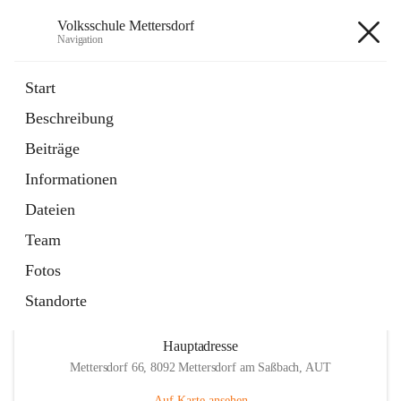
Volksschule Mettersdorf
Navigation
Volksschule Mettersdorf
Start
Beschreibung
öffnet
Standortbezogenes Förderkonzept
Beiträge
in
Externe Webseite
neuem
Informationen
Tab
öffnet
Termine
in
Artikel
Dateien
neuem
Tab
Team
Fotos
Standorte
Hauptadresse
Mettersdorf 66, 8092 Mettersdorf am Saßbach, AUT
Auf Karte ansehen