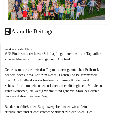
Aktuelle Beiträge
LEITBILD
V
vor 4 Wochen
Jubiläum
Unterrichtsqualität
o
⛵💛 Ein besonderer letzter Schultag liegt hinter uns – ein Tag voller 
l
schöner Momente, Erinnerungen und Abschied.
Es ist uns wichtig …
k
s
durch das Angebot verschiedener Unterrichtsformen 
Gemeinsam starteten wir den Tag mit einem gemütlichen Frühstück, 
s
bei dem noch einmal Zeit zum Reden, Lachen und Beisammensein 
ein motiviertes Lernklima zu schaffen.
c
blieb. Anschließend verabschiedeten wir unsere Kinder der 4. 
h
Grundtechniken zu vermitteln und zu üben.
u
Schulstufe, die nun einen neuen Lebensabschnitt beginnen. Mit vielen 
die Selbsttätigkeit der SchülerInnen zu fördern.
l
guten Wünschen, ein wenig Wehmut und ganz viel Stolz begleiteten 
dass die SchülerInnen ihre Stärken erkennen und ihre 
e
wir sie auf ihrem weiteren Weg.
M
Grenzen akzeptieren.
e
durch ein Angebot verschiedener Lern-, Spiel- und 
Bei der anschließenden Zeugnisvergabe durften wir auf ein 
t
Erholungsbereiche die individuellen Bedürfnisse und 
erfolgreiches und erlebnisreiches Schuljahr zurückblicken. Der 