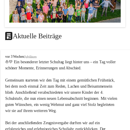
Aktuelle Beiträge
LEITBILD
V
vor 3 Wochen
Jubiläum
Unterrichtsqualität
o
⛵💛 Ein besonderer letzter Schultag liegt hinter uns – ein Tag voller 
l
schöner Momente, Erinnerungen und Abschied.
Es ist uns wichtig …
k
s
durch das Angebot verschiedener Unterrichtsformen 
Gemeinsam starteten wir den Tag mit einem gemütlichen Frühstück, 
s
bei dem noch einmal Zeit zum Reden, Lachen und Beisammensein 
ein motiviertes Lernklima zu schaffen.
c
blieb. Anschließend verabschiedeten wir unsere Kinder der 4. 
h
Grundtechniken zu vermitteln und zu üben.
u
Schulstufe, die nun einen neuen Lebensabschnitt beginnen. Mit vielen 
die Selbsttätigkeit der SchülerInnen zu fördern.
l
guten Wünschen, ein wenig Wehmut und ganz viel Stolz begleiteten 
dass die SchülerInnen ihre Stärken erkennen und ihre 
e
wir sie auf ihrem weiteren Weg.
M
Grenzen akzeptieren.
e
durch ein Angebot verschiedener Lern-, Spiel- und 
Bei der anschließenden Zeugnisvergabe durften wir auf ein 
t
Erholungsbereiche die individuellen Bedürfnisse und 
erfolgreiches und erlebnisreiches Schuljahr zurückblicken. Der 