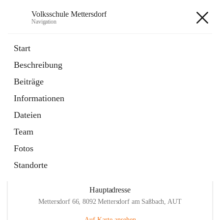
Volksschule Mettersdorf
Navigation
Volksschule Mettersdorf
Start
Beschreibung
öffnet
Standortbezogenes Förderkonzept
Beiträge
in
Externe Webseite
neuem
Informationen
Tab
öffnet
Termine
in
Artikel
Dateien
neuem
Tab
Team
Fotos
Standorte
Hauptadresse
Mettersdorf 66, 8092 Mettersdorf am Saßbach, AUT
Auf Karte ansehen