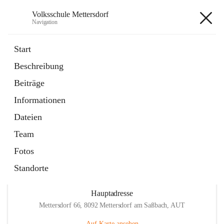
Volksschule Mettersdorf
Navigation
Volksschule Mettersdorf
Start
Beschreibung
öffnet
Standortbezogenes Förderkonzept
Beiträge
in
Externe Webseite
neuem
Informationen
Tab
öffnet
Termine
in
Artikel
Dateien
neuem
Tab
Team
Fotos
Standorte
Hauptadresse
Mettersdorf 66, 8092 Mettersdorf am Saßbach, AUT
Auf Karte ansehen