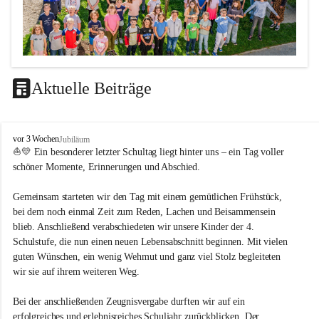
Aktuelle Beiträge
LEITBILD
V
vor 3 Wochen
Jubiläum
Unterrichtsqualität
o
⛵💛 Ein besonderer letzter Schultag liegt hinter uns – ein Tag voller 
l
schöner Momente, Erinnerungen und Abschied.
Es ist uns wichtig …
k
s
durch das Angebot verschiedener Unterrichtsformen 
Gemeinsam starteten wir den Tag mit einem gemütlichen Frühstück, 
s
bei dem noch einmal Zeit zum Reden, Lachen und Beisammensein 
ein motiviertes Lernklima zu schaffen.
c
blieb. Anschließend verabschiedeten wir unsere Kinder der 4. 
h
Grundtechniken zu vermitteln und zu üben.
u
Schulstufe, die nun einen neuen Lebensabschnitt beginnen. Mit vielen 
die Selbsttätigkeit der SchülerInnen zu fördern.
l
guten Wünschen, ein wenig Wehmut und ganz viel Stolz begleiteten 
dass die SchülerInnen ihre Stärken erkennen und ihre 
e
wir sie auf ihrem weiteren Weg.
M
Grenzen akzeptieren.
e
durch ein Angebot verschiedener Lern-, Spiel- und 
Bei der anschließenden Zeugnisvergabe durften wir auf ein 
t
Erholungsbereiche die individuellen Bedürfnisse und 
erfolgreiches und erlebnisreiches Schuljahr zurückblicken. Der 