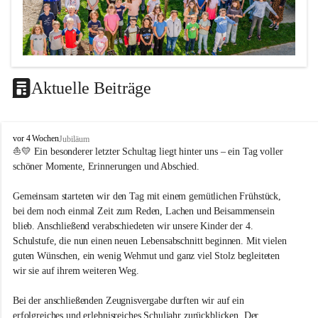
Aktuelle Beiträge
LEITBILD
V
vor 4 Wochen
Jubiläum
Unterrichtsqualität
o
⛵💛 Ein besonderer letzter Schultag liegt hinter uns – ein Tag voller 
l
schöner Momente, Erinnerungen und Abschied.
Es ist uns wichtig …
k
s
durch das Angebot verschiedener Unterrichtsformen 
Gemeinsam starteten wir den Tag mit einem gemütlichen Frühstück, 
s
bei dem noch einmal Zeit zum Reden, Lachen und Beisammensein 
ein motiviertes Lernklima zu schaffen.
c
blieb. Anschließend verabschiedeten wir unsere Kinder der 4. 
h
Grundtechniken zu vermitteln und zu üben.
u
Schulstufe, die nun einen neuen Lebensabschnitt beginnen. Mit vielen 
die Selbsttätigkeit der SchülerInnen zu fördern.
l
guten Wünschen, ein wenig Wehmut und ganz viel Stolz begleiteten 
dass die SchülerInnen ihre Stärken erkennen und ihre 
e
wir sie auf ihrem weiteren Weg.
M
Grenzen akzeptieren.
e
durch ein Angebot verschiedener Lern-, Spiel- und 
Bei der anschließenden Zeugnisvergabe durften wir auf ein 
t
Erholungsbereiche die individuellen Bedürfnisse und 
erfolgreiches und erlebnisreiches Schuljahr zurückblicken. Der 