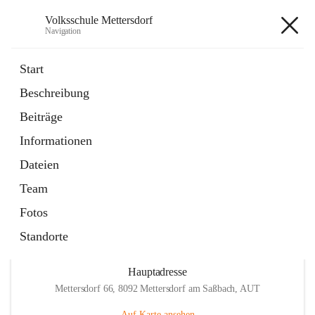
Volksschule Mettersdorf
Navigation
Volksschule Mettersdorf
Start
Beschreibung
öffnet
Standortbezogenes Förderkonzept
Beiträge
in
Externe Webseite
neuem
Informationen
Tab
öffnet
Termine
in
Artikel
Dateien
neuem
Tab
Team
Fotos
Standorte
Hauptadresse
Mettersdorf 66, 8092 Mettersdorf am Saßbach, AUT
Auf Karte ansehen