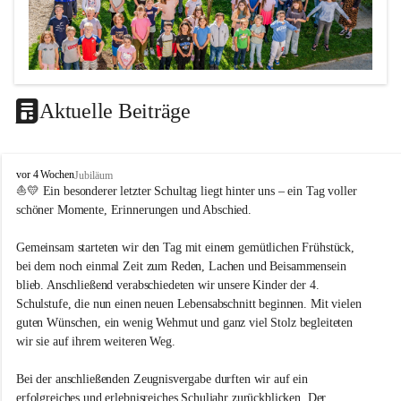
Aktuelle Beiträge
LEITBILD
V
vor 4 Wochen
Jubiläum
Unterrichtsqualität
o
⛵💛 Ein besonderer letzter Schultag liegt hinter uns – ein Tag voller 
l
schöner Momente, Erinnerungen und Abschied.
Es ist uns wichtig …
k
s
durch das Angebot verschiedener Unterrichtsformen 
Gemeinsam starteten wir den Tag mit einem gemütlichen Frühstück, 
s
bei dem noch einmal Zeit zum Reden, Lachen und Beisammensein 
ein motiviertes Lernklima zu schaffen.
c
blieb. Anschließend verabschiedeten wir unsere Kinder der 4. 
h
Grundtechniken zu vermitteln und zu üben.
u
Schulstufe, die nun einen neuen Lebensabschnitt beginnen. Mit vielen 
die Selbsttätigkeit der SchülerInnen zu fördern.
l
guten Wünschen, ein wenig Wehmut und ganz viel Stolz begleiteten 
dass die SchülerInnen ihre Stärken erkennen und ihre 
e
wir sie auf ihrem weiteren Weg.
M
Grenzen akzeptieren.
e
durch ein Angebot verschiedener Lern-, Spiel- und 
Bei der anschließenden Zeugnisvergabe durften wir auf ein 
t
Erholungsbereiche die individuellen Bedürfnisse und 
erfolgreiches und erlebnisreiches Schuljahr zurückblicken. Der 