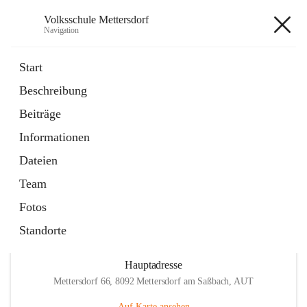
Volksschule Mettersdorf
Navigation
Volksschule Mettersdorf
Start
Beschreibung
öffnet
Standortbezogenes Förderkonzept
Beiträge
in
Externe Webseite
neuem
Informationen
Tab
öffnet
Termine
in
Artikel
Dateien
neuem
Tab
Team
Fotos
Standorte
Hauptadresse
Mettersdorf 66, 8092 Mettersdorf am Saßbach, AUT
Auf Karte ansehen