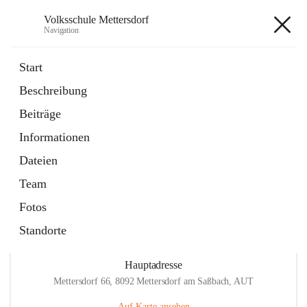
Volksschule Mettersdorf
Navigation
Volksschule Mettersdorf
Start
Beschreibung
öffnet
Standortbezogenes Förderkonzept
Beiträge
in
Externe Webseite
neuem
Informationen
Tab
öffnet
Termine
in
Artikel
Dateien
neuem
Tab
Team
Fotos
Standorte
Hauptadresse
Mettersdorf 66, 8092 Mettersdorf am Saßbach, AUT
Auf Karte ansehen