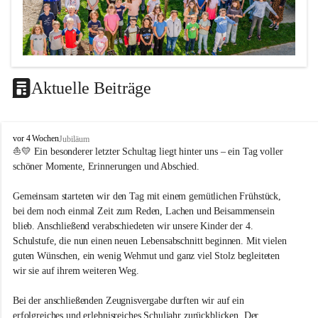
Aktuelle Beiträge
LEITBILD
V
vor 4 Wochen
Jubiläum
Unterrichtsqualität
o
⛵💛 Ein besonderer letzter Schultag liegt hinter uns – ein Tag voller 
l
schöner Momente, Erinnerungen und Abschied.
Es ist uns wichtig …
k
s
durch das Angebot verschiedener Unterrichtsformen 
Gemeinsam starteten wir den Tag mit einem gemütlichen Frühstück, 
s
bei dem noch einmal Zeit zum Reden, Lachen und Beisammensein 
ein motiviertes Lernklima zu schaffen.
c
blieb. Anschließend verabschiedeten wir unsere Kinder der 4. 
h
Grundtechniken zu vermitteln und zu üben.
u
Schulstufe, die nun einen neuen Lebensabschnitt beginnen. Mit vielen 
die Selbsttätigkeit der SchülerInnen zu fördern.
l
guten Wünschen, ein wenig Wehmut und ganz viel Stolz begleiteten 
dass die SchülerInnen ihre Stärken erkennen und ihre 
e
wir sie auf ihrem weiteren Weg.
M
Grenzen akzeptieren.
e
durch ein Angebot verschiedener Lern-, Spiel- und 
Bei der anschließenden Zeugnisvergabe durften wir auf ein 
t
Erholungsbereiche die individuellen Bedürfnisse und 
erfolgreiches und erlebnisreiches Schuljahr zurückblicken. Der 