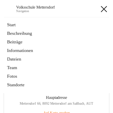
Volksschule Mettersdorf
Navigation
Volksschule Mettersdorf
Start
Beschreibung
öffnet
Standortbezogenes Förderkonzept
Beiträge
in
Externe Webseite
neuem
Informationen
Tab
öffnet
Termine
in
Artikel
Dateien
neuem
Tab
Team
Fotos
Standorte
Hauptadresse
Mettersdorf 66, 8092 Mettersdorf am Saßbach, AUT
Auf Karte ansehen