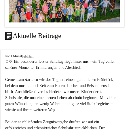
Aktuelle Beiträge
LEITBILD
V
vor 1 Monat
Jubiläum
Unterrichtsqualität
o
⛵💛 Ein besonderer letzter Schultag liegt hinter uns – ein Tag voller 
l
schöner Momente, Erinnerungen und Abschied.
Es ist uns wichtig …
k
s
durch das Angebot verschiedener Unterrichtsformen 
Gemeinsam starteten wir den Tag mit einem gemütlichen Frühstück, 
s
bei dem noch einmal Zeit zum Reden, Lachen und Beisammensein 
ein motiviertes Lernklima zu schaffen.
c
blieb. Anschließend verabschiedeten wir unsere Kinder der 4. 
h
Grundtechniken zu vermitteln und zu üben.
u
Schulstufe, die nun einen neuen Lebensabschnitt beginnen. Mit vielen 
die Selbsttätigkeit der SchülerInnen zu fördern.
l
guten Wünschen, ein wenig Wehmut und ganz viel Stolz begleiteten 
dass die SchülerInnen ihre Stärken erkennen und ihre 
e
wir sie auf ihrem weiteren Weg.
M
Grenzen akzeptieren.
e
durch ein Angebot verschiedener Lern-, Spiel- und 
Bei der anschließenden Zeugnisvergabe durften wir auf ein 
t
Erholungsbereiche die individuellen Bedürfnisse und 
erfolgreiches und erlebnisreiches Schuljahr zurückblicken. Der 