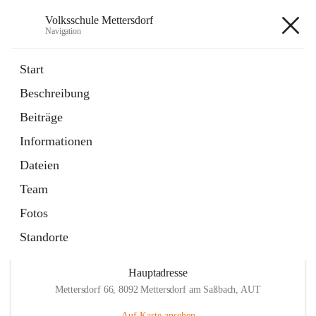
Volksschule Mettersdorf
Navigation
Volksschule Mettersdorf
Start
Beschreibung
öffnet
Standortbezogenes Förderkonzept
Beiträge
in
Externe Webseite
neuem
Informationen
Tab
öffnet
Termine
in
Artikel
Dateien
neuem
Tab
Team
Fotos
Standorte
Hauptadresse
Mettersdorf 66, 8092 Mettersdorf am Saßbach, AUT
Auf Karte ansehen