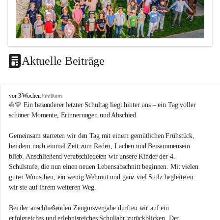
Aktuelle Beiträge
LEITBILD
V
vor 3 Wochen
Jubiläum
Unterrichtsqualität
o
⛵💛 Ein besonderer letzter Schultag liegt hinter uns – ein Tag voller 
l
schöner Momente, Erinnerungen und Abschied.
Es ist uns wichtig …
k
s
durch das Angebot verschiedener Unterrichtsformen 
Gemeinsam starteten wir den Tag mit einem gemütlichen Frühstück, 
s
bei dem noch einmal Zeit zum Reden, Lachen und Beisammensein 
ein motiviertes Lernklima zu schaffen.
c
blieb. Anschließend verabschiedeten wir unsere Kinder der 4. 
h
Grundtechniken zu vermitteln und zu üben.
u
Schulstufe, die nun einen neuen Lebensabschnitt beginnen. Mit vielen 
die Selbsttätigkeit der SchülerInnen zu fördern.
l
guten Wünschen, ein wenig Wehmut und ganz viel Stolz begleiteten 
dass die SchülerInnen ihre Stärken erkennen und ihre 
e
wir sie auf ihrem weiteren Weg.
M
Grenzen akzeptieren.
e
durch ein Angebot verschiedener Lern-, Spiel- und 
Bei der anschließenden Zeugnisvergabe durften wir auf ein 
t
Erholungsbereiche die individuellen Bedürfnisse und 
erfolgreiches und erlebnisreiches Schuljahr zurückblicken. Der 