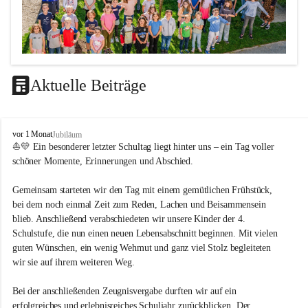
Aktuelle Beiträge
LEITBILD
V
vor 1 Monat
Jubiläum
Unterrichtsqualität
o
⛵💛 Ein besonderer letzter Schultag liegt hinter uns – ein Tag voller 
l
schöner Momente, Erinnerungen und Abschied.
Es ist uns wichtig …
k
s
durch das Angebot verschiedener Unterrichtsformen 
Gemeinsam starteten wir den Tag mit einem gemütlichen Frühstück, 
s
bei dem noch einmal Zeit zum Reden, Lachen und Beisammensein 
ein motiviertes Lernklima zu schaffen.
c
blieb. Anschließend verabschiedeten wir unsere Kinder der 4. 
h
Grundtechniken zu vermitteln und zu üben.
u
Schulstufe, die nun einen neuen Lebensabschnitt beginnen. Mit vielen 
die Selbsttätigkeit der SchülerInnen zu fördern.
l
guten Wünschen, ein wenig Wehmut und ganz viel Stolz begleiteten 
dass die SchülerInnen ihre Stärken erkennen und ihre 
e
wir sie auf ihrem weiteren Weg.
M
Grenzen akzeptieren.
e
durch ein Angebot verschiedener Lern-, Spiel- und 
Bei der anschließenden Zeugnisvergabe durften wir auf ein 
t
Erholungsbereiche die individuellen Bedürfnisse und 
erfolgreiches und erlebnisreiches Schuljahr zurückblicken. Der 