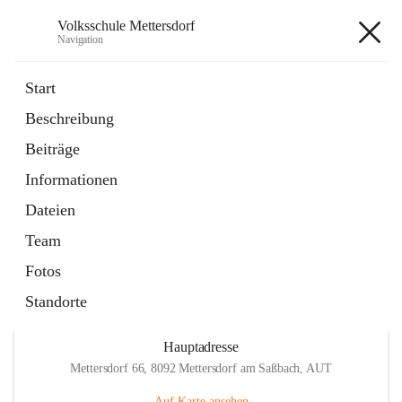
Volksschule Mettersdorf
Navigation
Volksschule Mettersdorf
Start
Beschreibung
öffnet
Standortbezogenes Förderkonzept
Beiträge
in
Externe Webseite
neuem
Informationen
Tab
öffnet
Termine
in
Artikel
Dateien
neuem
Tab
Team
Fotos
Standorte
Hauptadresse
Mettersdorf 66, 8092 Mettersdorf am Saßbach, AUT
Auf Karte ansehen