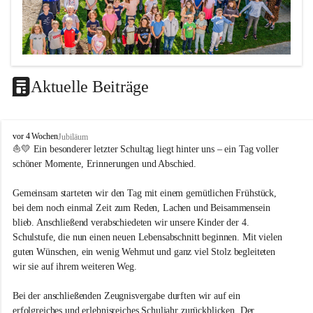
Aktuelle Beiträge
LEITBILD
V
vor 4 Wochen
Jubiläum
Unterrichtsqualität
o
⛵💛 Ein besonderer letzter Schultag liegt hinter uns – ein Tag voller 
l
schöner Momente, Erinnerungen und Abschied.
Es ist uns wichtig …
k
s
durch das Angebot verschiedener Unterrichtsformen 
Gemeinsam starteten wir den Tag mit einem gemütlichen Frühstück, 
s
bei dem noch einmal Zeit zum Reden, Lachen und Beisammensein 
ein motiviertes Lernklima zu schaffen.
c
blieb. Anschließend verabschiedeten wir unsere Kinder der 4. 
h
Grundtechniken zu vermitteln und zu üben.
u
Schulstufe, die nun einen neuen Lebensabschnitt beginnen. Mit vielen 
die Selbsttätigkeit der SchülerInnen zu fördern.
l
guten Wünschen, ein wenig Wehmut und ganz viel Stolz begleiteten 
dass die SchülerInnen ihre Stärken erkennen und ihre 
e
wir sie auf ihrem weiteren Weg.
M
Grenzen akzeptieren.
e
durch ein Angebot verschiedener Lern-, Spiel- und 
Bei der anschließenden Zeugnisvergabe durften wir auf ein 
t
Erholungsbereiche die individuellen Bedürfnisse und 
erfolgreiches und erlebnisreiches Schuljahr zurückblicken. Der 