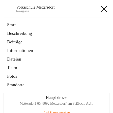
Volksschule Mettersdorf
Navigation
Volksschule Mettersdorf
Start
Beschreibung
öffnet
Standortbezogenes Förderkonzept
Beiträge
in
Externe Webseite
neuem
Informationen
Tab
öffnet
Termine
in
Artikel
Dateien
neuem
Tab
Team
Fotos
Standorte
Hauptadresse
Mettersdorf 66, 8092 Mettersdorf am Saßbach, AUT
Auf Karte ansehen