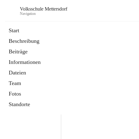
Volksschule Mettersdorf
Navigation
Start
Beschreibung
öffnet
Standortbezogenes Förderkonzept
Beiträge
in
Externe Webseite
neuem
Informationen
Tab
öffnet
Termine
in
Artikel
Dateien
neuem
Tab
Team
Fotos
Standorte