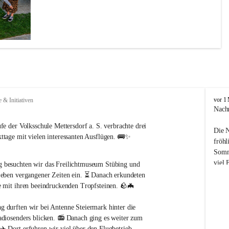
V
vor 1
e & Initiativen
o
Nach
l
fe der Volksschule Mettersdorf a. S. verbrachte drei 
k
Die N
s
ttage mit vielen interessanten Ausflügen. 🚌✨
fröhl
s
Somme
c
viel 
h
g besuchten wir das Freilichtmuseum Stübing und 
a zu 
u
und 
Leben vergangener Zeiten ein. ⏳ Danach erkundeten 
l
Aktiv
e mit ihren beeindruckenden Tropfsteinen. 🪨🦇
e
M
ag durften wir bei Antenne Steiermark hinter die 
e
Ein h
adiosenders blicken. 📻 Danach ging es weiter zum 
t
all j
✈️ Dort erfuhren wir viel über den Flugbetrieb.