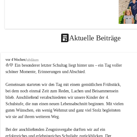
Aktuelle Beiträge
V
vor 4 Wochen
Jubiläum
o
⛵💛 Ein besonderer letzter Schultag liegt hinter uns – ein Tag voller 
LEITBIL
l
schöner Momente, Erinnerungen und Abschied.
k
Unterrichts
s
Gemeinsam starteten wir den Tag mit einem gemütlichen Frühstück, 
s
Es ist un
bei dem noch einmal Zeit zum Reden, Lachen und Beisammensein 
c
blieb. Anschließend verabschiedeten wir unsere Kinder der 4. 
h
durch 
u
Schulstufe, die nun einen neuen Lebensabschnitt beginnen. Mit vielen 
schaff
l
guten Wünschen, ein wenig Wehmut und ganz viel Stolz begleiteten 
e
Grund
wir sie auf ihrem weiteren Weg.
M
die Se
e
dass d
Bei der anschließenden Zeugnisvergabe durften wir auf ein 
t
erfolgreiches und erlebnisreiches Schuljahr zurückblicken. Der 
durch 