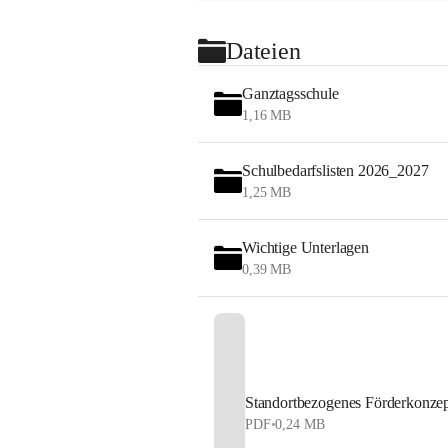
Gemeinsam
Dateien
Es ist un
Ganztagsschule
dass d
1,16 MB
mitein
dass 
Werte
Schulbedarfslisten 2026_2027
unsere
1,25 MB
ermut
unsere
Wichtige Unterlagen
weiter
0,39 MB
Standortbezogenes Förderkonzep
PDF
•
0,24 MB