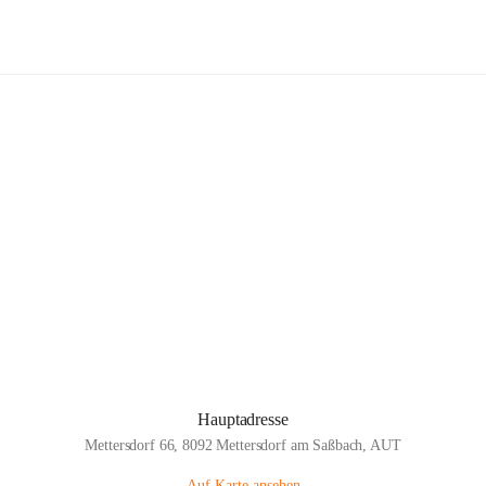
Volksschule Mettersdorf
Hauptadresse
Mettersdorf 66, 8092 Mettersdorf am Saßbach, AUT
Auf Karte ansehen