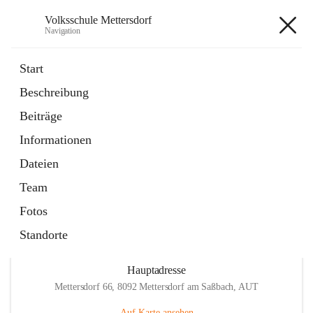
Volksschule Mettersdorf
Navigation
Volksschule Mettersdorf
Start
Beschreibung
öffnet
Standortbezogenes Förderkonzept
Beiträge
in
Externe Webseite
neuem
Informationen
Tab
öffnet
Termine
in
Artikel
Dateien
neuem
Tab
Team
Fotos
Standorte
Hauptadresse
Mettersdorf 66, 8092 Mettersdorf am Saßbach, AUT
Auf Karte ansehen