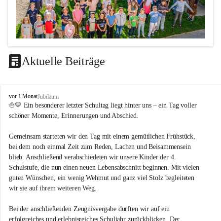
Aktuelle Beiträge
LEITBILD
V
vor 1 Monat
Jubiläum
Unterrichtsqualität
o
⛵💛 Ein besonderer letzter Schultag liegt hinter uns – ein Tag voller 
l
schöner Momente, Erinnerungen und Abschied.
Es ist uns wichtig …
k
s
durch das Angebot verschiedener Unterrichtsformen 
Gemeinsam starteten wir den Tag mit einem gemütlichen Frühstück, 
s
bei dem noch einmal Zeit zum Reden, Lachen und Beisammensein 
ein motiviertes Lernklima zu schaffen.
c
blieb. Anschließend verabschiedeten wir unsere Kinder der 4. 
h
Grundtechniken zu vermitteln und zu üben.
u
Schulstufe, die nun einen neuen Lebensabschnitt beginnen. Mit vielen 
die Selbsttätigkeit der SchülerInnen zu fördern.
l
guten Wünschen, ein wenig Wehmut und ganz viel Stolz begleiteten 
dass die SchülerInnen ihre Stärken erkennen und ihre 
e
wir sie auf ihrem weiteren Weg.
M
Grenzen akzeptieren.
e
durch ein Angebot verschiedener Lern-, Spiel- und 
Bei der anschließenden Zeugnisvergabe durften wir auf ein 
t
Erholungsbereiche die individuellen Bedürfnisse und 
erfolgreiches und erlebnisreiches Schuljahr zurückblicken. Der 