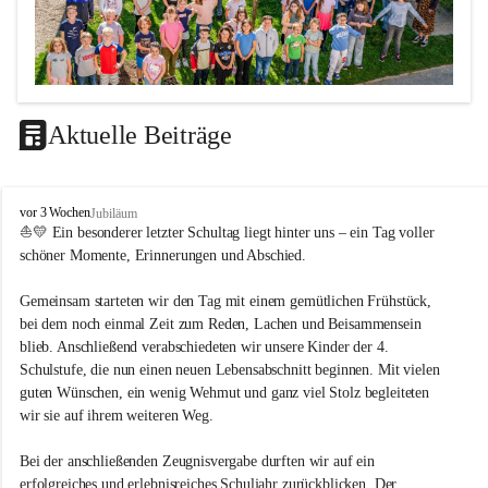
Aktuelle Beiträge
LEITBILD
V
vor 3 Wochen
Jubiläum
Unterrichtsqualität
o
⛵💛 Ein besonderer letzter Schultag liegt hinter uns – ein Tag voller 
l
schöner Momente, Erinnerungen und Abschied.
Es ist uns wichtig …
k
s
durch das Angebot verschiedener Unterrichtsformen 
Gemeinsam starteten wir den Tag mit einem gemütlichen Frühstück, 
s
bei dem noch einmal Zeit zum Reden, Lachen und Beisammensein 
ein motiviertes Lernklima zu schaffen.
c
blieb. Anschließend verabschiedeten wir unsere Kinder der 4. 
h
Grundtechniken zu vermitteln und zu üben.
u
Schulstufe, die nun einen neuen Lebensabschnitt beginnen. Mit vielen 
die Selbsttätigkeit der SchülerInnen zu fördern.
l
guten Wünschen, ein wenig Wehmut und ganz viel Stolz begleiteten 
dass die SchülerInnen ihre Stärken erkennen und ihre 
e
wir sie auf ihrem weiteren Weg.
M
Grenzen akzeptieren.
e
durch ein Angebot verschiedener Lern-, Spiel- und 
Bei der anschließenden Zeugnisvergabe durften wir auf ein 
t
Erholungsbereiche die individuellen Bedürfnisse und 
erfolgreiches und erlebnisreiches Schuljahr zurückblicken. Der 