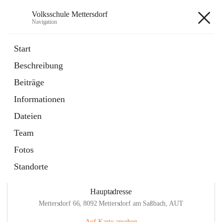
Volksschule Mettersdorf
Navigation
Volksschule Mettersdorf
Start
Beschreibung
öffnet
Standortbezogenes Förderkonzept
Beiträge
in
Externe Webseite
neuem
Informationen
Tab
öffnet
Termine
in
Artikel
Dateien
neuem
Tab
Team
Fotos
Standorte
Hauptadresse
Mettersdorf 66, 8092 Mettersdorf am Saßbach, AUT
Auf Karte ansehen