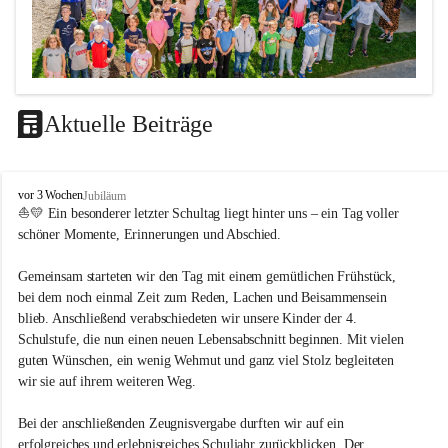
Aktuelle Beiträge
LEITBILD
V
vor 3 Wochen
Jubiläum
Unterrichtsqualität
o
⛵💛 Ein besonderer letzter Schultag liegt hinter uns – ein Tag voller 
l
schöner Momente, Erinnerungen und Abschied.
Es ist uns wichtig …
k
s
durch das Angebot verschiedener Unterrichtsformen 
Gemeinsam starteten wir den Tag mit einem gemütlichen Frühstück, 
s
bei dem noch einmal Zeit zum Reden, Lachen und Beisammensein 
ein motiviertes Lernklima zu schaffen.
c
blieb. Anschließend verabschiedeten wir unsere Kinder der 4. 
h
Grundtechniken zu vermitteln und zu üben.
u
Schulstufe, die nun einen neuen Lebensabschnitt beginnen. Mit vielen 
die Selbsttätigkeit der SchülerInnen zu fördern.
l
guten Wünschen, ein wenig Wehmut und ganz viel Stolz begleiteten 
dass die SchülerInnen ihre Stärken erkennen und ihre 
e
wir sie auf ihrem weiteren Weg.
M
Grenzen akzeptieren.
e
durch ein Angebot verschiedener Lern-, Spiel- und 
Bei der anschließenden Zeugnisvergabe durften wir auf ein 
t
Erholungsbereiche die individuellen Bedürfnisse und 
erfolgreiches und erlebnisreiches Schuljahr zurückblicken. Der 