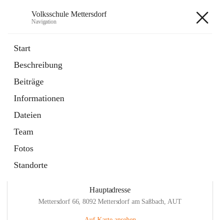
Volksschule Mettersdorf
Navigation
Volksschule Mettersdorf
Start
Beschreibung
öffnet
Standortbezogenes Förderkonzept
Beiträge
in
Externe Webseite
neuem
Informationen
Tab
öffnet
Termine
in
Artikel
Dateien
neuem
Tab
Team
Fotos
Standorte
Hauptadresse
Mettersdorf 66, 8092 Mettersdorf am Saßbach, AUT
Auf Karte ansehen