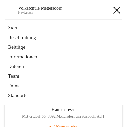
Volksschule Mettersdorf
Navigation
Volksschule Mettersdorf
Start
Beschreibung
öffnet
Standortbezogenes Förderkonzept
Beiträge
in
Externe Webseite
neuem
Informationen
Tab
öffnet
Termine
in
Artikel
Dateien
neuem
Tab
Team
Fotos
Standorte
Hauptadresse
Mettersdorf 66, 8092 Mettersdorf am Saßbach, AUT
Auf Karte ansehen