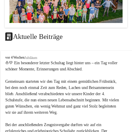
Aktuelle Beiträge
LEITBILD
V
vor 4 Wochen
Jubiläum
Unterrichtsqualität
o
⛵💛 Ein besonderer letzter Schultag liegt hinter uns – ein Tag voller 
l
schöner Momente, Erinnerungen und Abschied.
Es ist uns wichtig …
k
s
durch das Angebot verschiedener Unterrichtsformen 
Gemeinsam starteten wir den Tag mit einem gemütlichen Frühstück, 
s
bei dem noch einmal Zeit zum Reden, Lachen und Beisammensein 
ein motiviertes Lernklima zu schaffen.
c
blieb. Anschließend verabschiedeten wir unsere Kinder der 4. 
h
Grundtechniken zu vermitteln und zu üben.
u
Schulstufe, die nun einen neuen Lebensabschnitt beginnen. Mit vielen 
die Selbsttätigkeit der SchülerInnen zu fördern.
l
guten Wünschen, ein wenig Wehmut und ganz viel Stolz begleiteten 
dass die SchülerInnen ihre Stärken erkennen und ihre 
e
wir sie auf ihrem weiteren Weg.
M
Grenzen akzeptieren.
e
durch ein Angebot verschiedener Lern-, Spiel- und 
Bei der anschließenden Zeugnisvergabe durften wir auf ein 
t
Erholungsbereiche die individuellen Bedürfnisse und 
erfolgreiches und erlebnisreiches Schuljahr zurückblicken. Der 