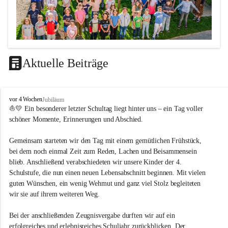
Aktuelle Beiträge
LEITBILD
V
vor 4 Wochen
Jubiläum
Unterrichtsqualität
o
⛵💛 Ein besonderer letzter Schultag liegt hinter uns – ein Tag voller 
l
schöner Momente, Erinnerungen und Abschied.
Es ist uns wichtig …
k
s
durch das Angebot verschiedener Unterrichtsformen 
Gemeinsam starteten wir den Tag mit einem gemütlichen Frühstück, 
s
bei dem noch einmal Zeit zum Reden, Lachen und Beisammensein 
ein motiviertes Lernklima zu schaffen.
c
blieb. Anschließend verabschiedeten wir unsere Kinder der 4. 
h
Grundtechniken zu vermitteln und zu üben.
u
Schulstufe, die nun einen neuen Lebensabschnitt beginnen. Mit vielen 
die Selbsttätigkeit der SchülerInnen zu fördern.
l
guten Wünschen, ein wenig Wehmut und ganz viel Stolz begleiteten 
dass die SchülerInnen ihre Stärken erkennen und ihre 
e
wir sie auf ihrem weiteren Weg.
M
Grenzen akzeptieren.
e
durch ein Angebot verschiedener Lern-, Spiel- und 
Bei der anschließenden Zeugnisvergabe durften wir auf ein 
t
Erholungsbereiche die individuellen Bedürfnisse und 
erfolgreiches und erlebnisreiches Schuljahr zurückblicken. Der 