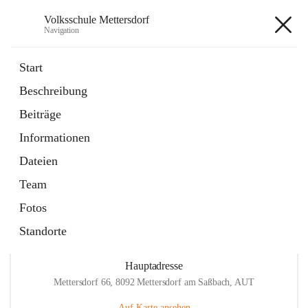
Volksschule Mettersdorf
Navigation
Volksschule Mettersdorf
Start
Beschreibung
öffnet
Standortbezogenes Förderkonzept
Beiträge
in
Externe Webseite
neuem
Informationen
Tab
öffnet
Termine
in
Artikel
Dateien
neuem
Tab
Team
Fotos
Standorte
Hauptadresse
Mettersdorf 66, 8092 Mettersdorf am Saßbach, AUT
Auf Karte ansehen