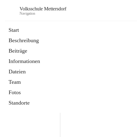
Volksschule Mettersdorf
Navigation
Start
Beschreibung
öffnet
Standortbezogenes Förderkonzept
Beiträge
in
Externe Webseite
neuem
Informationen
Tab
öffnet
Termine
in
Artikel
Dateien
neuem
Tab
Team
Fotos
Standorte