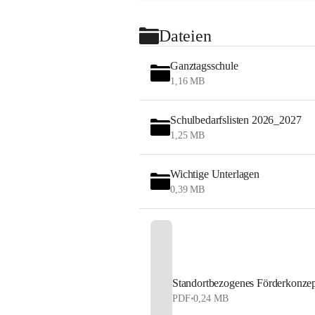
Gemeinsam
Dateien
Es ist un
Ganztagsschule
dass d
1,16 MB
mitein
dass 
Werte
Schulbedarfslisten 2026_2027
unsere
1,25 MB
ermut
unsere
Wichtige Unterlagen
weiter
0,39 MB
Standortbezogenes Förderkonzep
PDF
•
0,24 MB