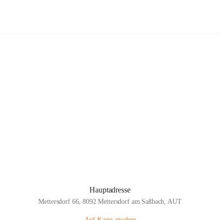
Volksschule Mettersdorf
Hauptadresse
Mettersdorf 66, 8092 Mettersdorf am Saßbach, AUT
Auf Karte ansehen