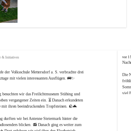
V
vor 1
e & Initiativen
o
Nach
l
fe der Volksschule Mettersdorf a. S. verbrachte drei 
k
Die N
s
ttage mit vielen interessanten Ausflügen. 🚌✨
fröhl
s
Somme
c
viel 
h
g besuchten wir das Freilichtmuseum Stübing und 
a zu 
u
und 
Leben vergangener Zeiten ein. ⏳ Danach erkundeten 
l
Aktiv
e mit ihren beeindruckenden Tropfsteinen. 🪨🦇
e
M
ag durften wir bei Antenne Steiermark hinter die 
e
Ein h
adiosenders blicken. 📻 Danach ging es weiter zum 
t
all j
✈️ Dort erfuhren wir viel über den Flugbetrieb.