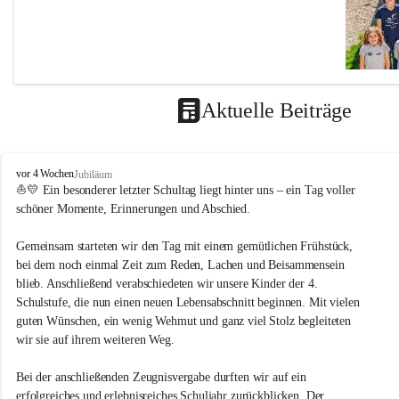
Aktuelle Beiträge
V
vor 4 Wochen
Jubiläum
o
⛵💛 Ein besonderer letzter Schultag liegt hinter uns – ein Tag voller 
LEITBIL
l
schöner Momente, Erinnerungen und Abschied.
k
Unterrichts
s
Gemeinsam starteten wir den Tag mit einem gemütlichen Frühstück, 
s
Es ist un
bei dem noch einmal Zeit zum Reden, Lachen und Beisammensein 
c
blieb. Anschließend verabschiedeten wir unsere Kinder der 4. 
h
durch 
u
Schulstufe, die nun einen neuen Lebensabschnitt beginnen. Mit vielen 
schaff
l
guten Wünschen, ein wenig Wehmut und ganz viel Stolz begleiteten 
e
Grund
wir sie auf ihrem weiteren Weg.
M
die Se
e
dass d
Bei der anschließenden Zeugnisvergabe durften wir auf ein 
t
erfolgreiches und erlebnisreiches Schuljahr zurückblicken. Der 
durch 