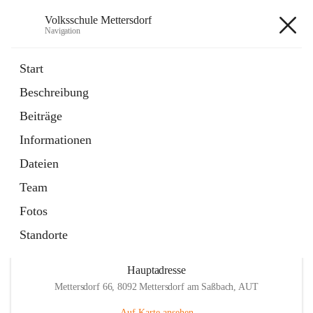
Volksschule Mettersdorf
Navigation
Volksschule Mettersdorf
Start
Beschreibung
öffnet
Standortbezogenes Förderkonzept
Beiträge
in
Externe Webseite
neuem
Informationen
Tab
öffnet
Termine
in
Artikel
Dateien
neuem
Tab
Team
Fotos
Standorte
Hauptadresse
Mettersdorf 66, 8092 Mettersdorf am Saßbach, AUT
Auf Karte ansehen