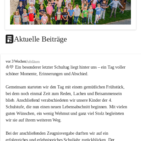
Aktuelle Beiträge
LEITBILD
V
vor 3 Wochen
Jubiläum
Unterrichtsqualität
o
⛵💛 Ein besonderer letzter Schultag liegt hinter uns – ein Tag voller 
l
schöner Momente, Erinnerungen und Abschied.
Es ist uns wichtig …
k
s
durch das Angebot verschiedener Unterrichtsformen 
Gemeinsam starteten wir den Tag mit einem gemütlichen Frühstück, 
s
bei dem noch einmal Zeit zum Reden, Lachen und Beisammensein 
ein motiviertes Lernklima zu schaffen.
c
blieb. Anschließend verabschiedeten wir unsere Kinder der 4. 
h
Grundtechniken zu vermitteln und zu üben.
u
Schulstufe, die nun einen neuen Lebensabschnitt beginnen. Mit vielen 
die Selbsttätigkeit der SchülerInnen zu fördern.
l
guten Wünschen, ein wenig Wehmut und ganz viel Stolz begleiteten 
dass die SchülerInnen ihre Stärken erkennen und ihre 
e
wir sie auf ihrem weiteren Weg.
M
Grenzen akzeptieren.
e
durch ein Angebot verschiedener Lern-, Spiel- und 
Bei der anschließenden Zeugnisvergabe durften wir auf ein 
t
Erholungsbereiche die individuellen Bedürfnisse und 
erfolgreiches und erlebnisreiches Schuljahr zurückblicken. Der 