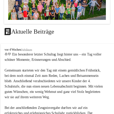
Aktuelle Beiträge
LEITBILD
V
vor 4 Wochen
Jubiläum
Unterrichtsqualität
o
⛵💛 Ein besonderer letzter Schultag liegt hinter uns – ein Tag voller 
l
schöner Momente, Erinnerungen und Abschied.
Es ist uns wichtig …
k
s
durch das Angebot verschiedener Unterrichtsformen 
Gemeinsam starteten wir den Tag mit einem gemütlichen Frühstück, 
s
bei dem noch einmal Zeit zum Reden, Lachen und Beisammensein 
ein motiviertes Lernklima zu schaffen.
c
blieb. Anschließend verabschiedeten wir unsere Kinder der 4. 
h
Grundtechniken zu vermitteln und zu üben.
u
Schulstufe, die nun einen neuen Lebensabschnitt beginnen. Mit vielen 
die Selbsttätigkeit der SchülerInnen zu fördern.
l
guten Wünschen, ein wenig Wehmut und ganz viel Stolz begleiteten 
dass die SchülerInnen ihre Stärken erkennen und ihre 
e
wir sie auf ihrem weiteren Weg.
M
Grenzen akzeptieren.
e
durch ein Angebot verschiedener Lern-, Spiel- und 
Bei der anschließenden Zeugnisvergabe durften wir auf ein 
t
Erholungsbereiche die individuellen Bedürfnisse und 
erfolgreiches und erlebnisreiches Schuljahr zurückblicken. Der 