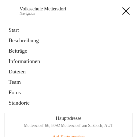
Volksschule Mettersdorf
Navigation
Volksschule Mettersdorf
Start
Beschreibung
öffnet
Standortbezogenes Förderkonzept
Beiträge
in
Externe Webseite
neuem
Informationen
Tab
öffnet
Termine
in
Artikel
Dateien
neuem
Tab
Team
Fotos
Standorte
Hauptadresse
Mettersdorf 66, 8092 Mettersdorf am Saßbach, AUT
Auf Karte ansehen