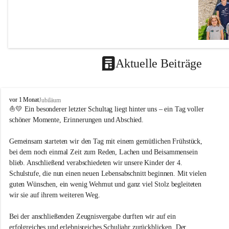
Aktuelle Beiträge
V
vor 1 Monat
Jubiläum
o
⛵💛 Ein besonderer letzter Schultag liegt hinter uns – ein Tag voller 
LEITBIL
l
schöner Momente, Erinnerungen und Abschied.
k
Unterrichts
s
Gemeinsam starteten wir den Tag mit einem gemütlichen Frühstück, 
s
Es ist un
bei dem noch einmal Zeit zum Reden, Lachen und Beisammensein 
c
blieb. Anschließend verabschiedeten wir unsere Kinder der 4. 
h
durch 
u
Schulstufe, die nun einen neuen Lebensabschnitt beginnen. Mit vielen 
schaff
l
guten Wünschen, ein wenig Wehmut und ganz viel Stolz begleiteten 
e
Grund
wir sie auf ihrem weiteren Weg.
M
die Se
e
dass d
Bei der anschließenden Zeugnisvergabe durften wir auf ein 
t
erfolgreiches und erlebnisreiches Schuljahr zurückblicken. Der 
durch 