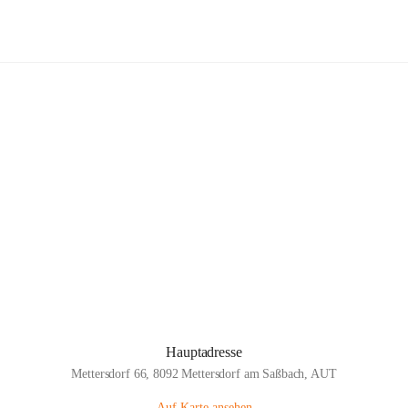
Volksschule Mettersdorf
Hauptadresse
Mettersdorf 66, 8092 Mettersdorf am Saßbach, AUT
Auf Karte ansehen