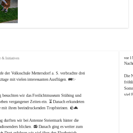
V
vor 1
e & Initiativen
o
Nach
l
fe der Volksschule Mettersdorf a. S. verbrachte drei 
k
Die N
s
ttage mit vielen interessanten Ausflügen. 🚌✨
fröhl
s
Somme
c
viel 
h
g besuchten wir das Freilichtmuseum Stübing und 
a zu 
u
und 
Leben vergangener Zeiten ein. ⏳ Danach erkundeten 
l
Aktiv
e mit ihren beeindruckenden Tropfsteinen. 🪨🦇
e
M
ag durften wir bei Antenne Steiermark hinter die 
e
Ein h
adiosenders blicken. 📻 Danach ging es weiter zum 
t
all j
✈️ Dort erfuhren wir viel über den Flugbetrieb.