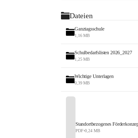
Gemeinsam
Dateien
Es ist un
Ganztagsschule
dass d
1,16 MB
mitein
dass 
Werte
Schulbedarfslisten 2026_2027
unsere
1,25 MB
ermut
unsere
Wichtige Unterlagen
weiter
0,39 MB
Standortbezogenes Förderkonzep
PDF
•
0,24 MB