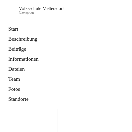
Volksschule Mettersdorf
Navigation
Start
Beschreibung
öffnet
Standortbezogenes Förderkonzept
Beiträge
in
Externe Webseite
neuem
Informationen
Tab
öffnet
Termine
in
Artikel
Dateien
neuem
Tab
Team
Fotos
Standorte